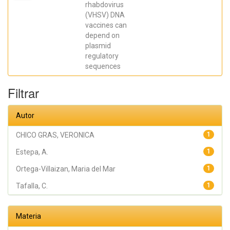
Antonio;
rhabdovirus
Tafalla, C.;
(VHSV) DNA
Perez, L.;
coll, julio;
vaccines can
Estepa, A.
depend on
plasmid
regulatory
sequences
Filtrar
Autor
CHICO GRAS, VERONICA
1
Estepa, A.
1
Ortega-Villaizan, Maria del Mar
1
Tafalla, C.
1
Materia