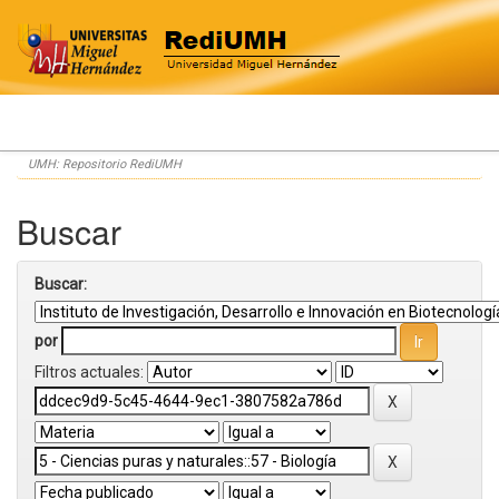
Skip
UMH: Repositorio RediUMH
navigation
Buscar
Buscar:
por
Filtros actuales: