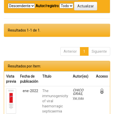
Autor/registro
Resultados 1-1 de 1.
Anterior
1
Siguiente
Resultados por ítem:
Vista
Fecha de
Título
Autor(es)
Acceso
previa
publicación
CHICO
ene-2022
The
GRAS,
immunogenicity
VERONICA;
Ver más
Ortega-
of viral
Villaizan,
haemorragic
Maria del
septicaemia
Mar; Falco,