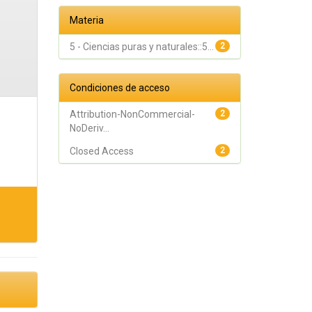
Materia
5 - Ciencias puras y naturales::5...
2
Condiciones de acceso
Attribution-NonCommercial-
2
NoDeriv...
Closed Access
2