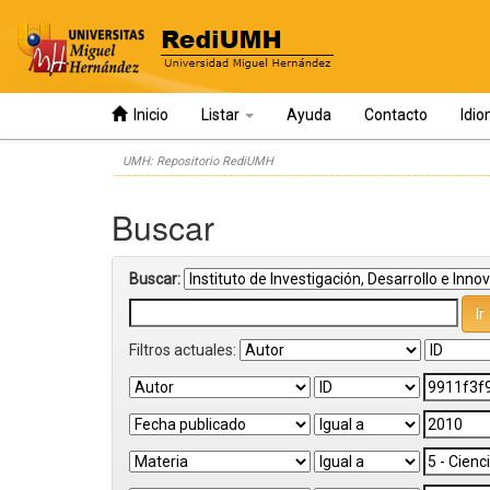
Inicio
Listar
Ayuda
Contacto
Idi
Skip
UMH: Repositorio RediUMH
navigation
Buscar
Buscar:
Filtros actuales: