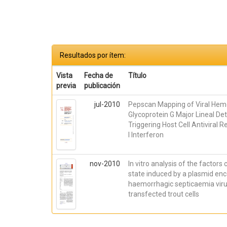
Resultados por ítem:
Vista
Fecha de
Título
previa
publicación
jul-2010
Pepscan Mapping of Viral Hem
Glycoprotein G Major Lineal De
Triggering Host Cell Antiviral
I Interferon
nov-2010
In vitro analysis of the factors 
state induced by a plasmid enco
haemorrhagic septicaemia virus
transfected trout cells