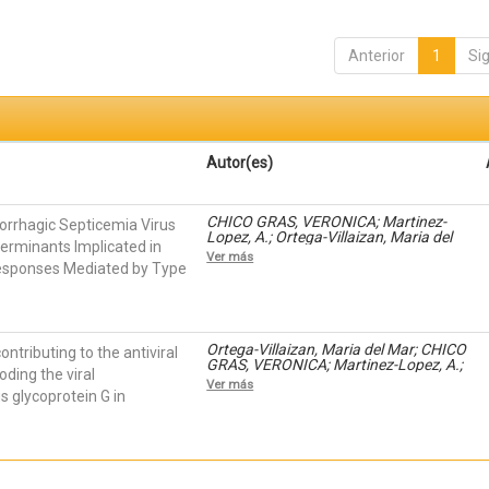
Anterior
1
Si
Autor(es)
CHICO GRAS, VERONICA; Martinez-
orrhagic Septicemia Virus
Lopez, A.; Ortega-Villaizan, Maria del
terminants Implicated in
Mar; Falco, Antonio; Perez, L.; coll, julio;
Ver más
Estepa, A.
 Responses Mediated by Type
Ortega-Villaizan, Maria del Mar; CHICO
contributing to the antiviral
GRAS, VERONICA; Martinez-Lopez, A.;
ding the viral
Falco, Antonio; Perez, L.; coll, julio;
Ver más
Estepa, E.
 glycoprotein G in