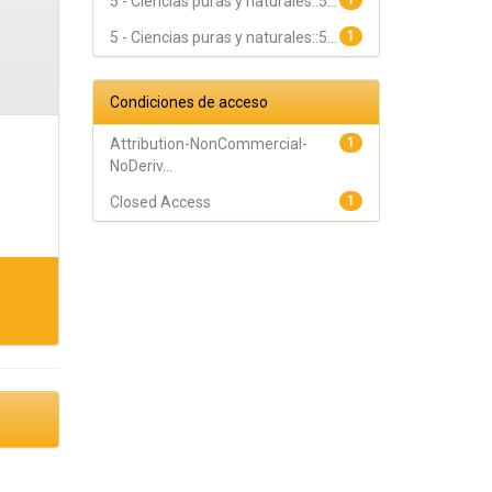
5 - Ciencias puras y naturales::5...
1
5 - Ciencias puras y naturales::5...
1
Condiciones de acceso
Attribution-NonCommercial-
1
NoDeriv...
Closed Access
1