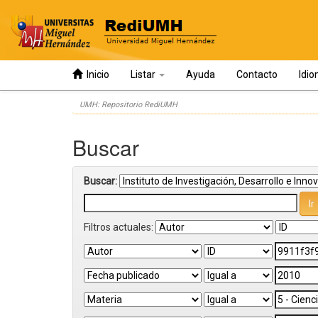
Inicio
Listar
Ayuda
Contacto
Idi
Skip
UMH: Repositorio RediUMH
navigation
Buscar
Buscar:
Filtros actuales: