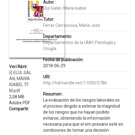
Autor :
Elul Galán, María Isabel
Tutor:
Ferrer Carrascosa, María José
Departamento:
Departamentos de la UMH::Patología y
Cirugía
Fecha de publicación:
2018-06-29
Ver/Abrir:
ELUL GAL
URI :
AN, MARIA
http://hdl.handle.net/11000/5786
ISABEL TF
M.pdf
Resumen :
2,08 MB
La evaluación de los riesgos laborales es
Adobe PDF
el proceso dirigido a estimar la magnitud
Compartir:
de los riesgos que no hayan podido
evitarse, obteniendo la información
necesaria para que el em-presario esté en
condiciones de tomar una decisión