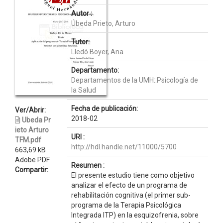
Autor :
Úbeda Prieto, Arturo
Tutor:
Lledó Boyer, Ana
Departamento:
Departamentos de la UMH::Psicología de
la Salud
Fecha de publicación:
Ver/Abrir:
2018-02
Ubeda Pr
ieto Arturo
URI :
TFM.pdf
http://hdl.handle.net/11000/5700
663,69 kB
Adobe PDF
Resumen :
Compartir:
El presente estudio tiene como objetivo
analizar el efecto de un programa de
rehabilitación cognitiva (el primer sub-
programa de la Terapia Psicológica
Integrada ITP) en la esquizofrenia, sobre