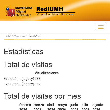
Skip
UMH: Repositorio RediUMH
navigation
Estadísticas
Total de visitas
Visualizaciones
Evolución ...(legacy)
533
Evolución ...(legacy)
347
Total de visitas por mes
febrero
marzo
abril
mayo
junio
julio
agosto
2026
2026
2026
2026
2026
2026
2026