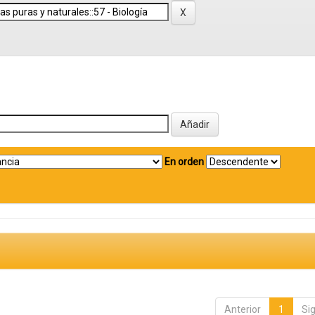
En orden
Anterior
1
Si