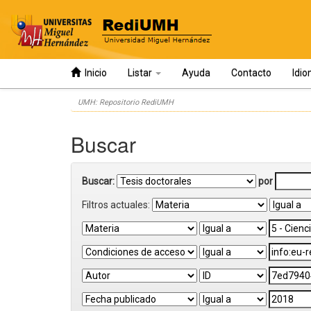
Inicio
Listar
Ayuda
Contacto
Idi
Skip
UMH: Repositorio RediUMH
navigation
Buscar
Buscar:
por
Filtros actuales: