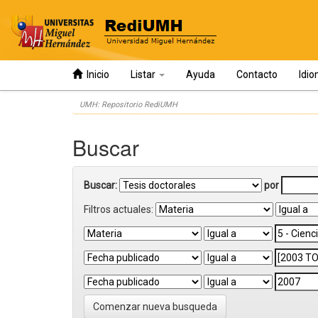
Inicio
Listar
Ayuda
Contacto
Idi
Skip
UMH: Repositorio RediUMH
navigation
Buscar
Buscar:
por
Filtros actuales:
Comenzar nueva busqueda