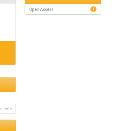
Open Access
1
guiente