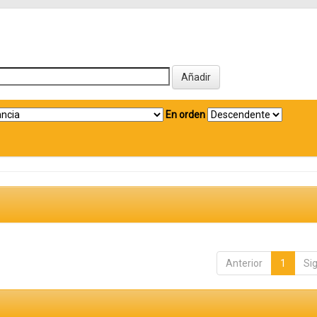
En orden
Anterior
1
Si