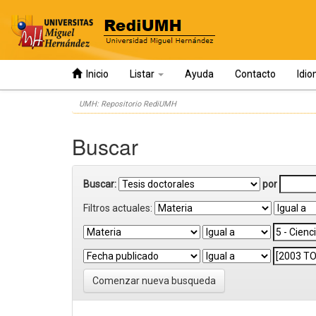
Inicio
Listar
Ayuda
Contacto
Idi
Skip
UMH: Repositorio RediUMH
navigation
Buscar
Buscar:
por
Filtros actuales:
Comenzar nueva busqueda