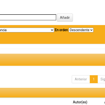
En orden
Anterior
1
Si
Autor(es)