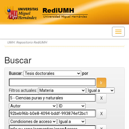
Skip
UMH: Repositorio RediUMH
navigation
Buscar
Buscar:
por
Filtros actuales: