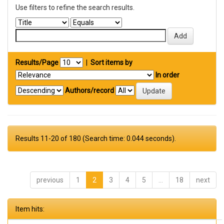
Use filters to refine the search results.
Results/Page
|
Sort items by
In order
Authors/record
Results 11-20 of 180 (Search time: 0.044 seconds).
previous
1
2
3
4
5
...
18
next
Item hits: