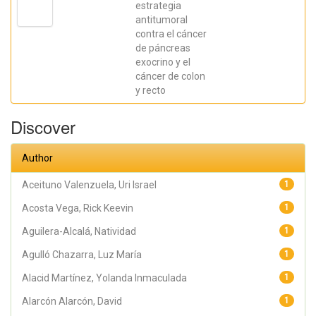
estrategia
antitumoral
contra el cáncer
de páncreas
exocrino y el
cáncer de colon
y recto
Discover
Author
Aceituno Valenzuela, Uri Israel
1
Acosta Vega, Rick Keevin
1
Aguilera-Alcalá, Natividad
1
Agulló Chazarra, Luz María
1
Alacid Martínez, Yolanda Inmaculada
1
Alarcón Alarcón, David
1