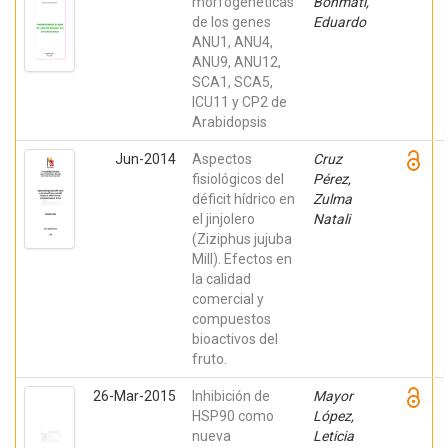
morfogenéticas
Bonmatí,
de los genes
Eduardo
ANU1, ANU4,
ANU9, ANU12,
SCA1, SCA5,
ICU11 y CP2 de
Arabidopsis
Jun-2014
Aspectos
Cruz
fisiológicos del
Pérez,
déficit hídrico en
Zulma
el jinjolero
Natali
(Ziziphus jujuba
Mill). Efectos en
la calidad
comercial y
compuestos
bioactivos del
fruto.
26-Mar-2015
Inhibición de
Mayor
HSP90 como
López,
nueva
Leticia