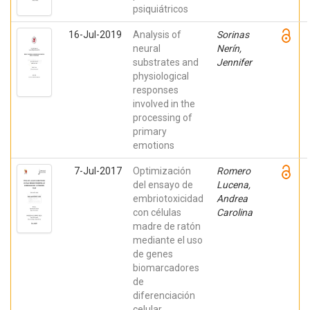
psiquiátricos
16-Jul-2019
Analysis of
Sorinas
neural
Nerín,
substrates and
Jennifer
physiological
responses
involved in the
processing of
primary
emotions
7-Jul-2017
Optimización
Romero
del ensayo de
Lucena,
embriotoxicidad
Andrea
con células
Carolina
madre de ratón
mediante el uso
de genes
biomarcadores
de
diferenciación
celular