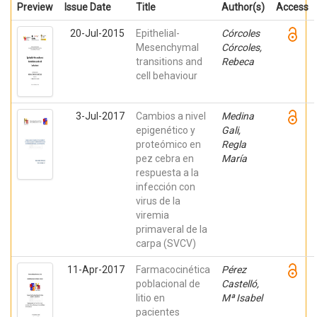
Preview
Issue Date
Title
Author(s)
Access
20-Jul-2015
Epithelial-
Córcoles
Mesenchymal
Córcoles,
transitions and
Rebeca
cell behaviour
3-Jul-2017
Cambios a nivel
Medina
epigenético y
Gali,
proteómico en
Regla
pez cebra en
María
respuesta a la
infección con
virus de la
viremia
primaveral de la
carpa (SVCV)
11-Apr-2017
Farmacocinética
Pérez
poblacional de
Castelló,
litio en
Mª Isabel
pacientes