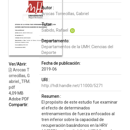
Autor :
Arocas Torrecillas, Gabriel
Tutor:
Sabido, Rafael
Departamento:
Departamentos de la UMH::Ciencias del
Deporte
Fecha de publicación:
Ver/Abrir:
2019-06
Arocas T
orrecillas, G
URI :
abriel_TFM.
http://hdl.handle.net/11000/5271
pdf
4,09 MB
Resumen :
Adobe PDF
El propósito de este estudio fue examinar
Compartir:
el efecto de determinados
entrenamientos de fuerza enfocados al
tren inferior sobre la capacidad de
recuperación basándonos en la HRV