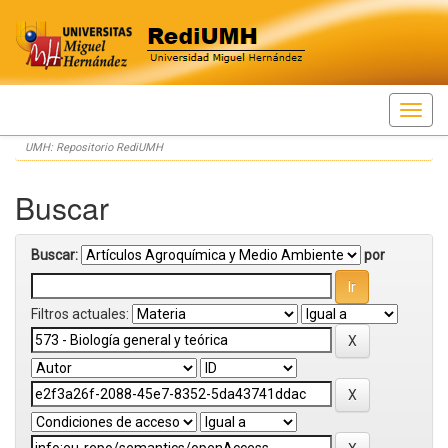
Skip
UMH: Repositorio RediUMH
navigation
Buscar
Buscar:
por
Filtros actuales: