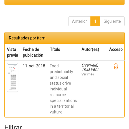
Anterior
1
Siguiente
Resultados por ítem:
Vista
Fecha de
Título
Autor(es)
Acceso
previa
publicación
Overveld,
11-oct-2018
Food
Thijs van;
predictability
García
Ver más
Alfonso,
and social
Marina;
status drive
Dingemanse,
individual
Niels J.;
Bouten,
resource
Willem;
specializations
Gangoso,
Laura; de la
in a territorial
Riva,
vulture
Manuel;
Serrano,
David;
Filtrar
Donázar,