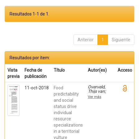
Resultados 1-1 de 1.
Anterior
1
Siguiente
Resultados por ítem:
Vista
Fecha de
Título
Autor(es)
Acceso
previa
publicación
Overveld,
11-oct-2018
Food
Thijs van;
predictability
García
Ver más
Alfonso,
and social
Marina;
status drive
Dingemanse,
individual
Niels J.;
Bouten,
resource
Willem;
specializations
Gangoso,
Laura; de la
in a territorial
Riva,
vulture