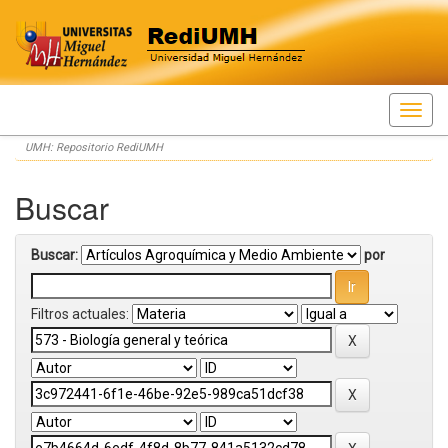
Skip
UMH: Repositorio RediUMH
navigation
Buscar
Buscar:
por
Filtros actuales: