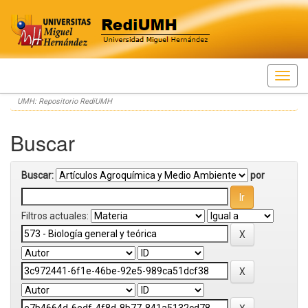
Skip
UMH: Repositorio RediUMH
navigation
Buscar
Buscar:
por
Filtros actuales: