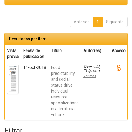
Anterior
1
Siguiente
Resultados por ítem:
Vista
Fecha de
Título
Autor(es)
Acceso
previa
publicación
Overveld,
11-oct-2018
Food
Thijs van;
predictability
García
Ver más
Alfonso,
and social
Marina;
status drive
Dingemanse,
individual
Niels J.;
Bouten,
resource
Willem;
specializations
Gangoso,
Laura; de la
in a territorial
Riva,
vulture
Manuel;
Serrano,
David;
Filtrar
Donázar,