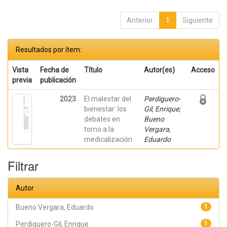
Anterior
1
Siguiente
Resultados por ítem:
Vista
Fecha de
Título
Autor(es)
Acceso
previa
publicación
2023
El malestar del
Perdiguero-
bienestar: los
Gil, Enrique;
debates en
Bueno
torno a la
Vergara,
medicalización
Eduardo
Filtrar
Autor
Bueno Vergara, Eduardo
1
Perdiguero-Gil, Enrique
1