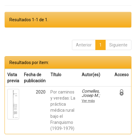
Resultados 1-1 de 1.
Anterior
1
Siguiente
Resultados por ítem:
Vista
Fecha de
Título
Autor(es)
Acceso
previa
publicación
Comelles,
2020
Por caminos
Josep M.;
y veredas: La
Perdiguero-Gil,
Ver más
Enrique;
práctica
Bueno
médica rural
Vergara,
bajo el
Eduardo;
Barceló-Prats,
Franquismo
Josep
(1939-1979)