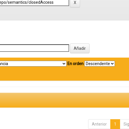
En orden
Anterior
1
Si