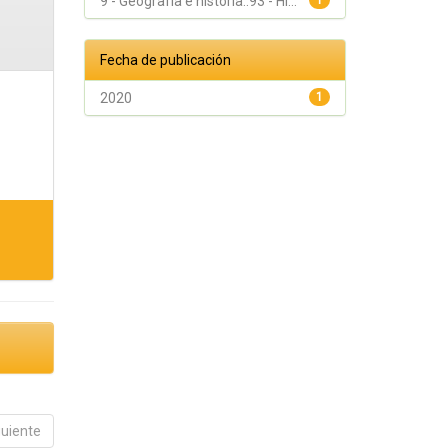
9 - Geografía e historia::93 - Hi...
1
Fecha de publicación
2020
1
guiente