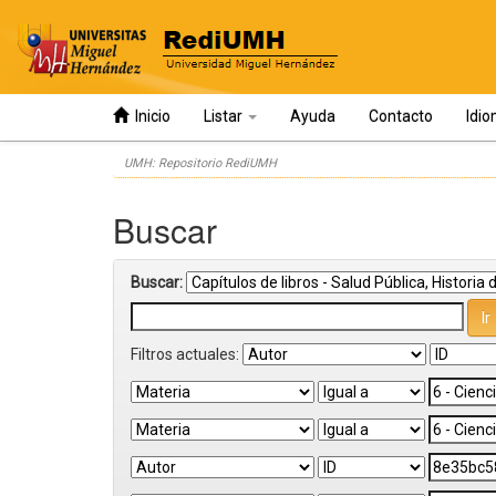
Inicio
Listar
Ayuda
Contacto
Idi
Skip
UMH: Repositorio RediUMH
navigation
Buscar
Buscar:
Filtros actuales: