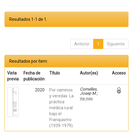
Resultados 1-1 de 1.
Anterior
1
Siguiente
Resultados por ítem:
Vista
Fecha de
Título
Autor(es)
Acceso
previa
publicación
Comelles,
2020
Por caminos
Josep M.;
y veredas: La
Perdiguero-Gil,
Ver más
Enrique;
práctica
Bueno
médica rural
Vergara,
bajo el
Eduardo;
Barceló-Prats,
Franquismo
Josep
(1939-1979)