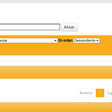
En orden
Anterior
1
Si