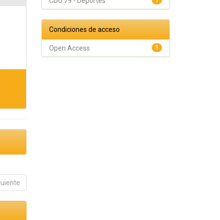
CDU:79 - Deportes
1
Condiciones de acceso
Open Access
1
guiente