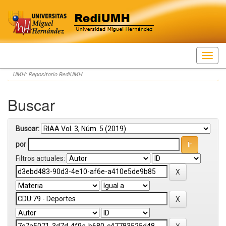
Skip
UMH: Repositorio RediUMH
navigation
Buscar
Buscar:
por
Filtros actuales: