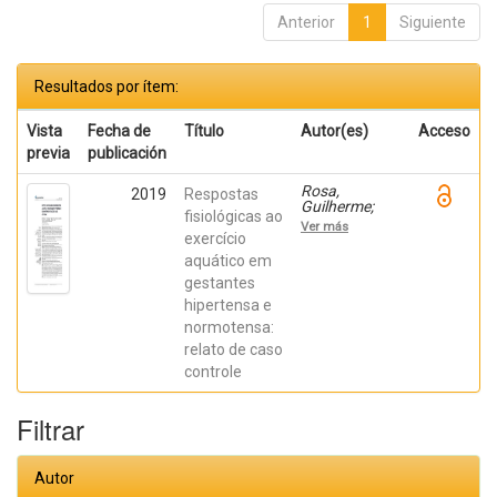
Anterior
1
Siguiente
Resultados por ítem:
Vista
Fecha de
Título
Autor(es)
Acceso
previa
publicación
Rosa,
2019
Respostas
Guilherme;
fisiológicas ao
Henriques,
Ver más
Ighor; Freitas
exercício
Soutinho,
aquático em
Ingrid;
gestantes
Monteiro
Silva, Gustavo
hipertensa e
Neves; Braga
normotensa:
De Mello,
Danielli; Dutra
relato de caso
Pereira, Fàbio
controle
Filtrar
Autor