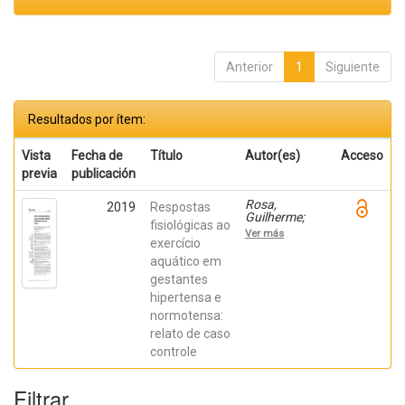
Anterior
1
Siguiente
Resultados por ítem:
Vista
Fecha de
Título
Autor(es)
Acceso
previa
publicación
Rosa,
2019
Respostas
Guilherme;
fisiológicas ao
Henriques,
Ver más
Ighor; Freitas
exercício
Soutinho,
aquático em
Ingrid;
gestantes
Monteiro
Silva, Gustavo
hipertensa e
Neves; Braga
normotensa:
De Mello,
Danielli; Dutra
relato de caso
Pereira, Fàbio
controle
Filtrar