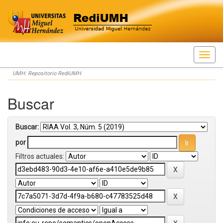
Skip
UMH: Repositorio RediUMH
navigation
Buscar
Buscar:
por
Filtros actuales: