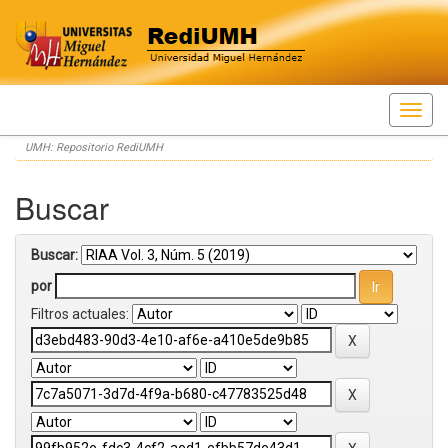
Skip
UMH: Repositorio RediUMH
navigation
Buscar
Buscar:
por
Filtros actuales: