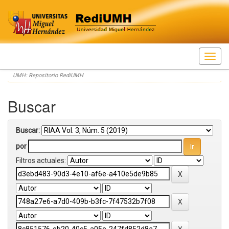
Skip
UMH: Repositorio RediUMH
navigation
Buscar
Buscar:
por
Filtros actuales: