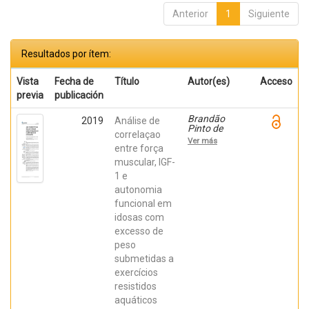
Anterior
1
Siguiente
Resultados por ítem:
Vista
Fecha de
Título
Autor(es)
Acceso
previa
publicación
Brandão
2019
Análise de
Pinto de
correlaçao
Castro,
Ver más
Juliana; Dias
entre força
De Oliveira
muscular, IGF-
Brum,
1 e
Rosana;
Soares
autonomia
Pernambuco,
funcional em
Carlos;
Gomes de
idosas com
Souza Vale,
excesso de
Rodrigo
peso
submetidas a
exercícios
resistidos
aquáticos