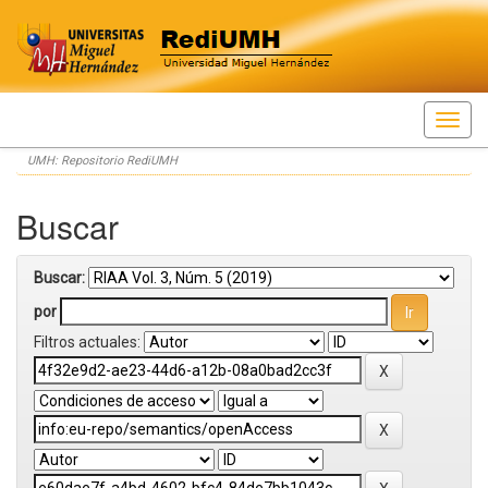
Skip
UMH: Repositorio RediUMH
navigation
Buscar
Buscar:
por
Filtros actuales: