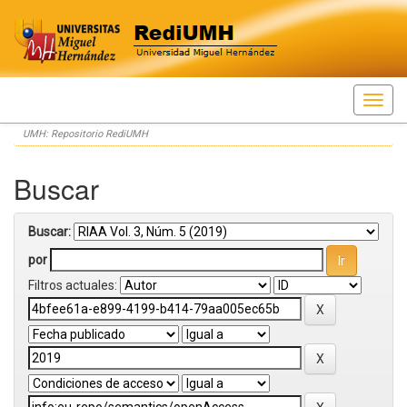
Skip
UMH: Repositorio RediUMH
navigation
Buscar
Buscar:
por
Filtros actuales: