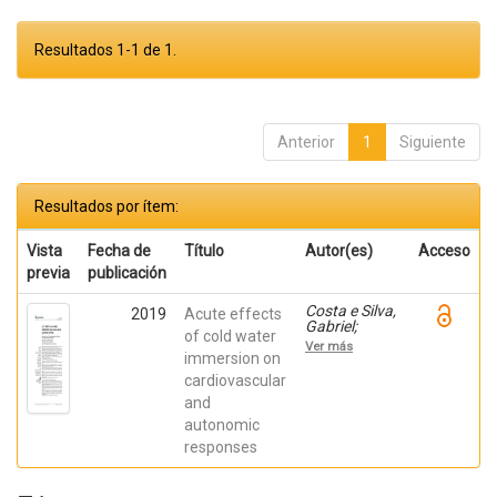
Resultados 1-1 de 1.
Anterior
1
Siguiente
Resultados por ítem:
Vista
Fecha de
Título
Autor(es)
Acceso
previa
publicación
Costa e Silva,
2019
Acute effects
Gabriel;
of cold water
Rodrigues da
Ver más
Conceição,
immersion on
Rodrigo;
cardiovascular
Vinicius
and
Herdy, Carlos;
Silveira,
autonomic
Anderson; Di
responses
Masi, Fabrízio