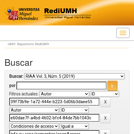
Skip
UMH: Repositorio RediUMH
navigation
Buscar
Buscar:
por
Filtros actuales: