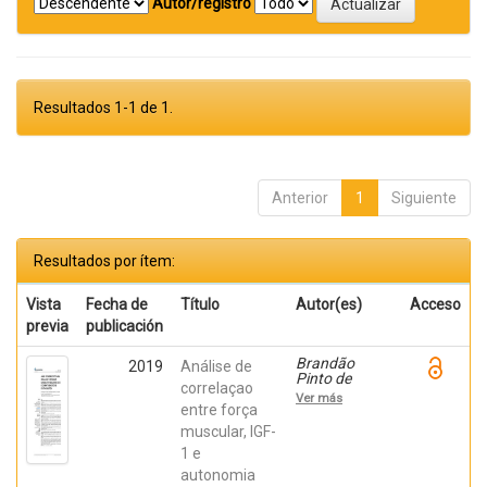
Autor/registro
Resultados 1-1 de 1.
Anterior
1
Siguiente
Resultados por ítem:
Vista
Fecha de
Título
Autor(es)
Acceso
previa
publicación
Brandão
2019
Análise de
Pinto de
correlaçao
Castro,
Ver más
Juliana; Dias
entre força
De Oliveira
muscular, IGF-
Brum,
1 e
Rosana;
Soares
autonomia
Pernambuco,