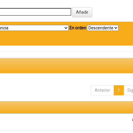
En orden
Anterior
1
Si