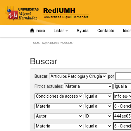
Inicio
Listar
Ayuda
Contacto
Idi
Skip
UMH: Repositorio RediUMH
navigation
Buscar
Buscar:
por
Filtros actuales: