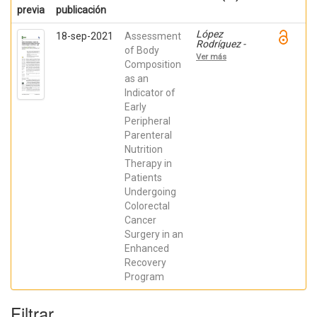
previa
publicación
López
18-sep-2021
Assessment
Rodríguez -
of Body
Arias,
Ver más
Francisco;
Composition
Sánchez-
as an
Guillén, Luis;
Indicator of
Lillo García,
Cristina;
Early
ARANAZ
Peripheral
OSTÁRIZ,
VERÓNICA;
Parenteral
Alcaide, M.
Nutrition
José; Soler-
Silva, Álvaro;
Therapy in
SORIANO-
Patients
IRIGARAY,
Undergoing
LETICIA;
Barber,
Colorectal
Xavier;
Cancer
Arroyo-
Sebastián,
Surgery in an
Antonio
Enhanced
Recovery
Program
Filtrar