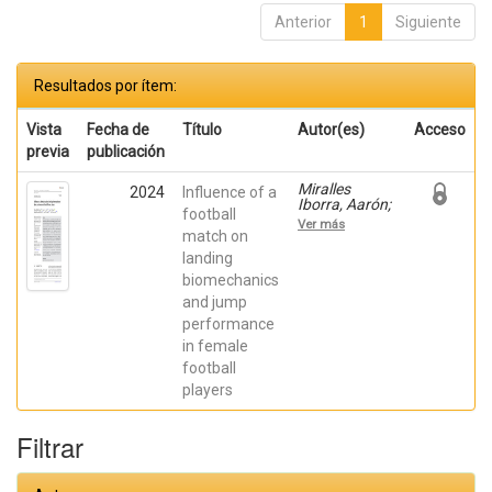
Anterior
1
Siguiente
Resultados por ítem:
Vista
Fecha de
Título
Autor(es)
Acceso
previa
publicación
Miralles
2024
Influence of a
Iborra, Aarón;
football
Elvira, Jose L.
Ver más
L.; Del Coso,
match on
Juan;
landing
HERNANDEZ-
biomechanics
SANCHEZ,
SERGIO; Pino-
and jump
Ortega, Jose;
performance
Moreno Pérez,
Víctor
in female
football
players
Filtrar