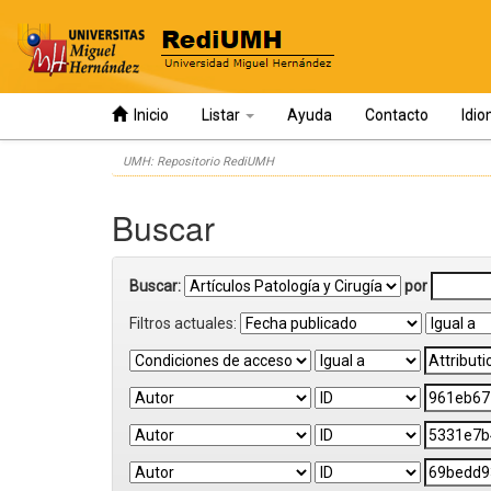
Inicio
Listar
Ayuda
Contacto
Idi
Skip
UMH: Repositorio RediUMH
navigation
Buscar
Buscar:
por
Filtros actuales: