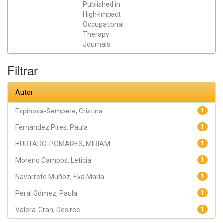
Published in
Sempere,
Cristina;
High-Impact
Sánchez Pérez,
Occupational
Alicia; Juárez
Leal, Iris; Peral
Therapy
Gómez, Paula;
Journals
Moreno
Campos,
Leticia;
Filtrar
Navarrete
Muñoz, Eva
María
Autor
Espinosa-Sempere, Cristina
1
Fernández Pires, Paula
1
HURTADO-POMARES, MIRIAM
1
Moreno Campos, Leticia
1
Navarrete Muñoz, Eva María
1
Peral Gómez, Paula
1
Valera-Gran, Desiree
1