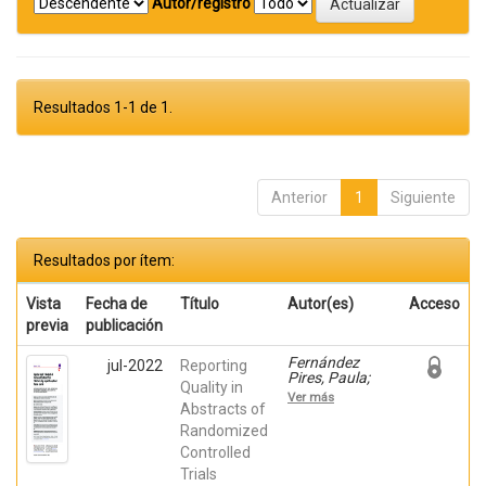
Autor/registro
Resultados 1-1 de 1.
Anterior
1
Siguiente
Resultados por ítem:
Vista
Fecha de
Título
Autor(es)
Acceso
previa
publicación
Fernández
jul-2022
Reporting
Pires, Paula;
Quality in
Prieto Botella,
Ver más
Daniel; Valera
Abstracts of
Gran, Desiree;
Randomized
HURTADO-
Controlled
POMARES,
MIRIAM;
Trials
Espinosa