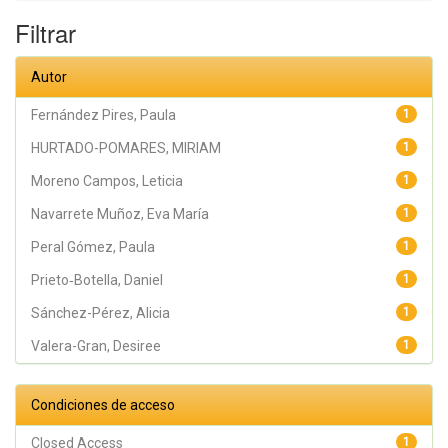
Campos,
Leticia;
Filtrar
Navarrete
Muñoz, Eva
María
Autor
Fernández Pires, Paula
1
HURTADO-POMARES, MIRIAM
1
Moreno Campos, Leticia
1
Navarrete Muñoz, Eva María
1
Peral Gómez, Paula
1
Prieto‑Botella, Daniel
1
Sánchez-Pérez, Alicia
1
Valera-Gran, Desiree
1
Condiciones de acceso
Closed Access
1