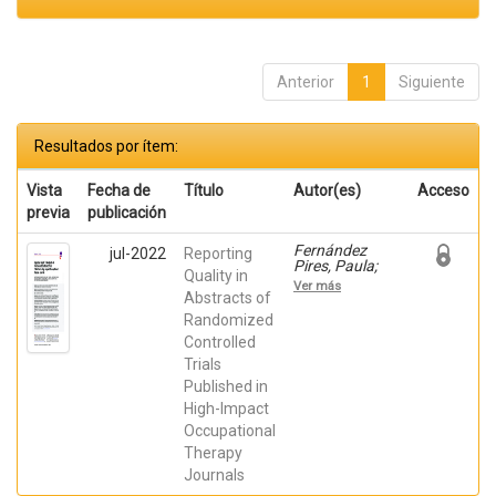
Anterior
1
Siguiente
Resultados por ítem:
Vista
Fecha de
Título
Autor(es)
Acceso
previa
publicación
Fernández
jul-2022
Reporting
Pires, Paula;
Quality in
Prieto Botella,
Ver más
Daniel; Valera
Abstracts of
Gran, Desiree;
Randomized
HURTADO-
Controlled
POMARES,
MIRIAM;
Trials
Espinosa
Published in
Sempere,
Cristina;
High-Impact
Sánchez Pérez,
Occupational
Alicia; Juárez
Leal, Iris; Peral
Therapy
Gómez, Paula;
Journals
Moreno