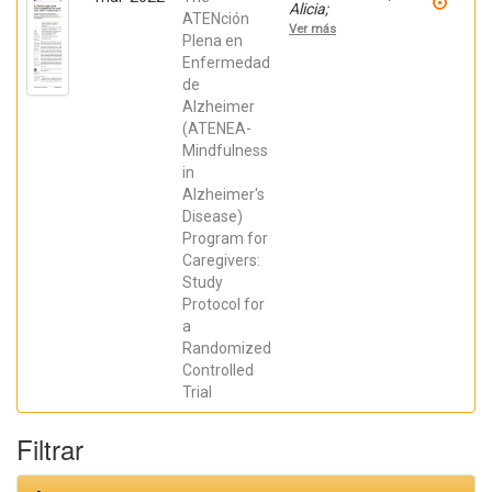
Alicia;
ATENción
Mendialdua
Ver más
Canales, Daniel;
Plena en
HURTADO-
Enfermedad
POMARES,
de
MIRIAM; Peral
Gómez, Paula;
Alzheimer
Juárez Leal,
(ATENEA-
Iris; Espinosa
Sempere,
Mindfulness
Cristina;
in
Fernández
Pires, Paula;
Alzheimer's
Zango Martín,
Disease)
María
Program for
Inmaculada;
Abellán
Caregivers:
Miralles,
Study
Inmaculada;
López
Protocol for
González,
a
Pablo; Valera
Gran, Desiree;
Randomized
Navarrete
Controlled
Muñoz, Eva
Trial
María
Filtrar