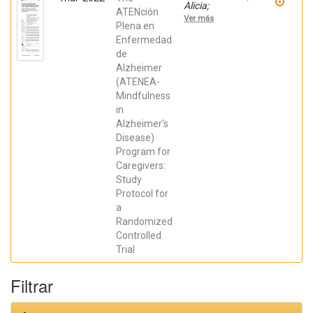
Alicia;
ATENción
Mendialdua
Ver más
Canales, Daniel;
Plena en
HURTADO-
Enfermedad
POMARES,
de
MIRIAM; Peral
Gómez, Paula;
Alzheimer
Juárez Leal,
(ATENEA-
Iris; Espinosa
Sempere,
Mindfulness
Cristina;
in
Fernández
Pires, Paula;
Alzheimer's
Zango Martín,
Disease)
María
Program for
Inmaculada;
Abellán
Caregivers:
Miralles,
Study
Inmaculada;
López
Protocol for
González,
a
Pablo; Valera
Gran, Desiree;
Randomized
Navarrete
Controlled
Muñoz, Eva
Trial
María
Filtrar