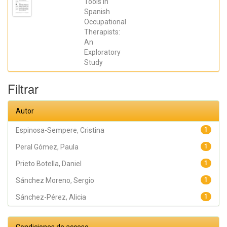
Tools in
HURTADO-
Spanish
POMARES,
MIRIAM; Peral
Occupational
Gómez, Paula;
Therapists:
Espinosa
Sempere,
An
Cristina;
Exploratory
Juárez Leal,
Iris; Fernández
Study
Pires, Paula;
Valera Gran,
Desiree;
Filtrar
Navarrete
Muñoz, Eva
María
Autor
Espinosa-Sempere, Cristina
1
Peral Gómez, Paula
1
Prieto Botella, Daniel
1
Sánchez Moreno, Sergio
1
Sánchez-Pérez, Alicia
1