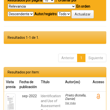
Resultados por página
|
Ordenar por
En orden
Autor/registro
Resultados 1-1 de 1.
Anterior
1
Siguiente
Resultados por ítem:
Vista
Fecha de
Título
Autor(es)
Acceso
previa
publicación
Prieto Botella,
sep-2022
Identification
Daniel;
and Use of
Sánchez Pérez,
Ver más
Alicia; Sánchez
Assessment
Moreno, Sergio;