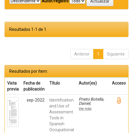
Autor/registro
Resultados 1-1 de 1.
Anterior
1
Siguiente
Resultados por ítem:
Vista
Fecha de
Título
Autor(es)
Acceso
previa
publicación
Prieto Botella,
sep-2022
Identification
Daniel;
and Use of
Sánchez Pérez,
Ver más
Alicia; Sánchez
Assessment
Moreno, Sergio;
Tools in
HURTADO-
Spanish
POMARES,
MIRIAM; Peral
Occupational
Gómez, Paula;