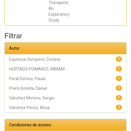
Therapists:
Espinosa
Sempere,
An
Cristina;
Exploratory
Juárez Leal,
Iris; Fernández
Study
Pires, Paula;
Valera Gran,
Desiree;
Filtrar
Navarrete
Muñoz, Eva
María
Autor
Espinosa-Sempere, Cristina
1
HURTADO-POMARES, MIRIAM
1
Peral Gómez, Paula
1
Prieto Botella, Daniel
1
Sánchez Moreno, Sergio
1
Sánchez-Pérez, Alicia
1
Condiciones de acceso