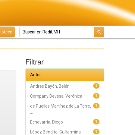
lioteca
Filtrar
Autor
Andrés Bayón, Belén
1
Company Devesa, Verónica
1
de Puelles Martínez de La Torre,
1
...
Echevarría, Diego
1
López Bendito, Guillermina
1