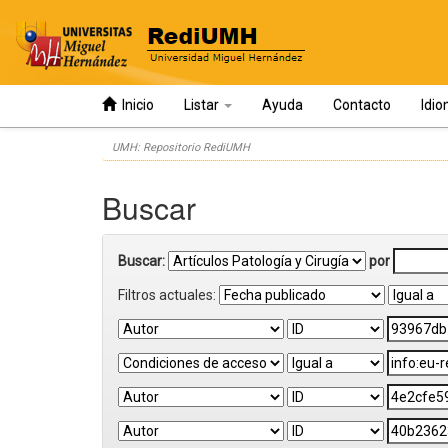
Inicio
Listar
Ayuda
Contacto
Idi
Skip
UMH: Repositorio RediUMH
navigation
Buscar
Buscar:
por
Filtros actuales: