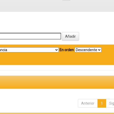
En orden
Anterior
1
Si