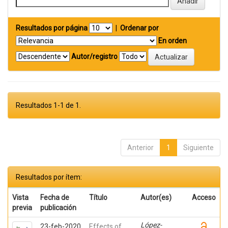
Resultados por página
|
Ordenar por
En orden
Autor/registro
Resultados 1-1 de 1.
Anterior
1
Siguiente
Resultados por ítem:
Vista
Fecha de
Título
Autor(es)
Acceso
previa
publicación
López-
23-feb-2020
Effects of