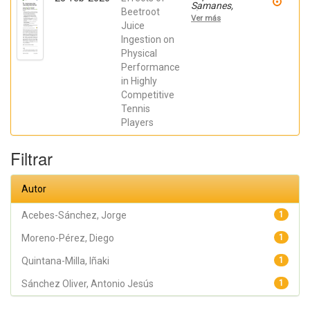
Samanes,
Beetroot
Álvaro; Pérez-
Ver más
López,
Juice
Alberto;
Ingestion on
Moreno
Physical
Pérez, Víctor;
Nakamura,
Performance
Fábio Yuzo;
in Highly
Acebes-
Sánchez,
Competitive
Jorge;
Tennis
Quintana-
Milla, Iñaki;
Players
Sánchez
Oliver,
Antonio
Filtrar
Jesús;
Moreno-
Pérez, Diego;
Autor
Fernández-
Elías,
Valentín
Acebes-Sánchez, Jorge
1
Emilio;
Domínguez,
Moreno-Pérez, Diego
Raúl
1
Quintana-Milla, Iñaki
1
Sánchez Oliver, Antonio Jesús
1