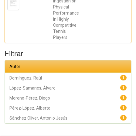
Ingestion on
Moreno
Physical
Pérez, Víctor;
Nakamura,
Performance
Fábio Yuzo;
in Highly
Acebes-
Sánchez,
Competitive
Jorge;
Tennis
Quintana-
Milla, Iñaki;
Players
Sánchez
Oliver,
Antonio
Filtrar
Jesús;
Moreno-
Pérez, Diego;
Autor
Fernández-
Elías,
Valentín
Domínguez, Raúl
1
Emilio;
Domínguez,
López-Samanes, Álvaro
Raúl
1
Moreno-Pérez, Diego
1
Pérez-López, Alberto
1
Sánchez Oliver, Antonio Jesús
1