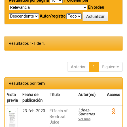
Resultados por página
|
Ordenar por
En orden
Autor/registro
Resultados 1-1 de 1.
Anterior
1
Siguiente
Resultados por ítem:
Vista
Fecha de
Título
Autor(es)
Acceso
previa
publicación
López-
23-feb-2020
Effects of
Samanes,
Beetroot
Álvaro; Pérez-
Ver más
López,
Juice
Alberto;