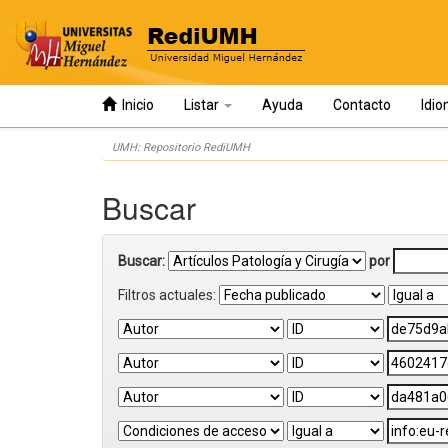
Inicio
Listar
Ayuda
Contacto
Idi
Skip
UMH: Repositorio RediUMH
navigation
Buscar
Buscar:
por
Filtros actuales: