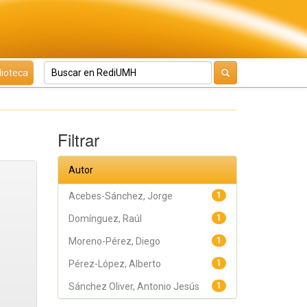
lioteca
Filtrar
Autor
Acebes-Sánchez, Jorge
1
Domínguez, Raúl
1
Moreno-Pérez, Diego
1
Pérez-López, Alberto
1
Sánchez Oliver, Antonio Jesús
1