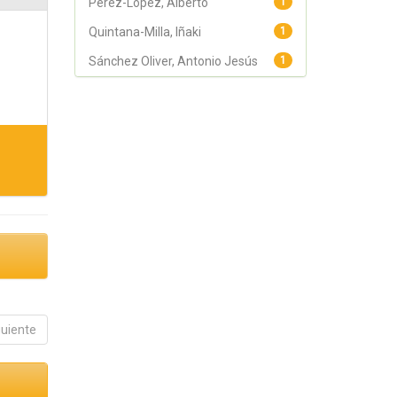
Pérez-López, Alberto
1
Quintana-Milla, Iñaki
1
Sánchez Oliver, Antonio Jesús
1
guiente