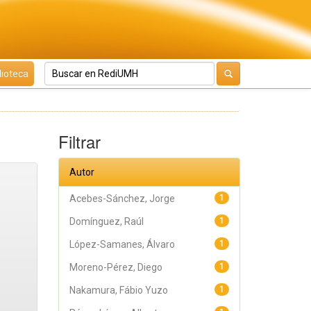
lioteca
Filtrar
Autor
Acebes-Sánchez, Jorge
1
Domínguez, Raúl
1
López-Samanes, Álvaro
1
Moreno-Pérez, Diego
1
Nakamura, Fábio Yuzo
1