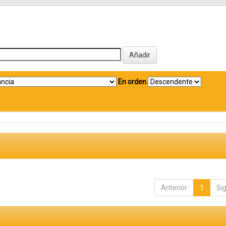
En orden
Anterior
1
Si