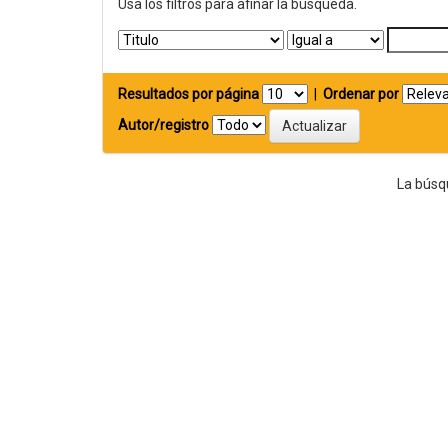
Usa los filtros para afinar la busqueda.
Resultados por página
|
Ordenar por
Autor/registro
La búsq