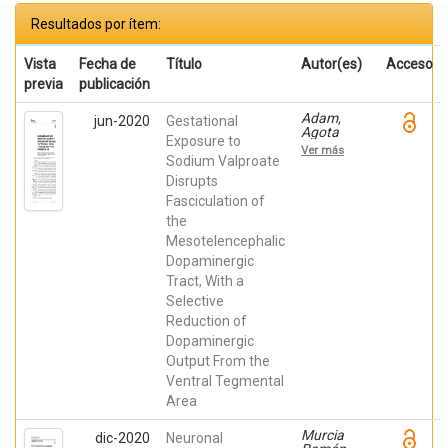
Resultados por ítem:
Vista
Fecha de
Título
Autor(es)
Acceso
previa
publicación
Adam,
jun-2020
Gestational
Agota
Exposure to
Maria;
Ver más
Kemecsei,
Sodium Valproate
Robert;
Disrupts
Company
Fasciculation of
Devesa,
Verónica;
the
Murcia
Mesotelencephalic
Ramón,
Raquel;
Dopaminergic
Juárez
Tract, With a
Leal, Iris;
Gerecsei,
Selective
László I;
Reduction of
Echevarría,
Dopaminergic
Diego; de
Puelles
Output From the
Martínez
Ventral Tegmental
de La
Torre,
Area
Eduardo;
Martínez
Murcia
dic-2020
Neuronal
Pérez,