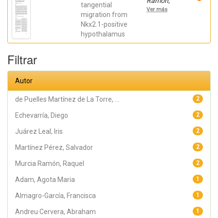
Ramón,
Salvador;
tangential
Raquel;
Csillag,
Ver más
Company
migration from
Andras
Devesa,
Laszlo
Nkx2.1-positive
Verónica;
hypothalamus
Juárez
Leal, Iris;
Andreu
Filtrar
Cervera,
Abraham;
Almagro
García,
Autor
Francisca
de Paula;
Martínez
de Puelles Martínez de La Torre, ...
2
Pérez,
Salvador;
Echevarría, Diego
2
Echevarría,
Diego; de
Puelles
Juárez Leal, Iris
2
Martínez
de La
Martínez Pérez, Salvador
2
Torre,
Eduardo
Murcia Ramón, Raquel
2
Adam, Agota Maria
1
Almagro-García, Francisca
1
Andreu Cervera, Abraham
1