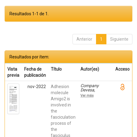
Resultados 1-1 de 1.
Anterior
1
Siguiente
Resultados por ítem:
Vista
Fecha de
Título
Autor(es)
Acceso
previa
publicación
Company
nov-2022
Adhesion
Devesa,
molecule
Verónica;
Ver más
Murcia Ramón,
Amigo2 is
Raquel; Andreu
involved in
Cervera,
the
Abraham;
Aracil Pastor,
fasciculation
Paula; Almagro
process of
García,
Francisca de
the
Paula; Martínez
fasciculus