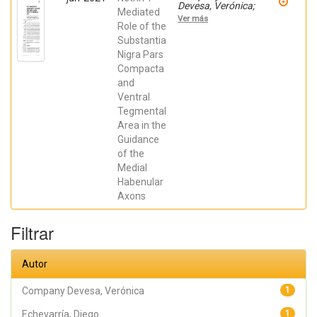
Devesa, Verónica;
Mediated
Andreu Cervera,
Ver más
Abraham;
Role of the
Madrigal Verdú,
Substantia
María del Pilar;
Nigra Pars
Andrés Bayón,
Belén; Almagro
Compacta
García, Francisca
and
de Paula;
Chedotal, Alain;
Ventral
López Bendito,
Tegmental
Guillermina;
Martínez Pérez,
Area in the
Salvador;
Guidance
Echevarría, Diego;
of the
Moreno Bravo,
Juan Antonio; de
Medial
Puelles Martínez
Habenular
de La Torre,
Eduardo
Axons
Filtrar
Autor
Company Devesa, Verónica
1
Echevarría, Diego
1