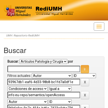
Skip
UMH: Repositorio RediUMH
navigation
Buscar
Buscar:
por
Filtros actuales: