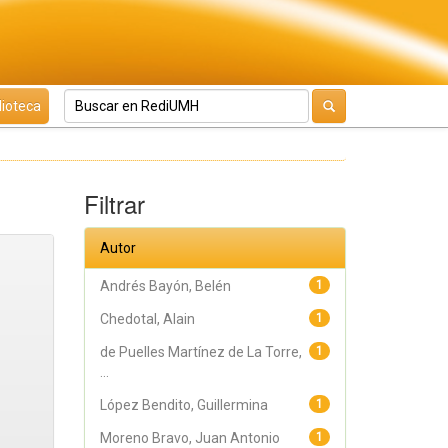
lioteca
Filtrar
Autor
Andrés Bayón, Belén
1
Chedotal, Alain
1
de Puelles Martínez de La Torre,
1
...
López Bendito, Guillermina
1
Moreno Bravo, Juan Antonio
1