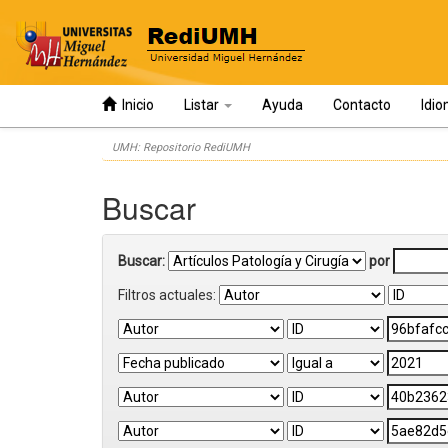
Inicio
Listar
Ayuda
Contacto
Idi
Skip
UMH: Repositorio RediUMH
navigation
Buscar
Buscar:
por
Filtros actuales: