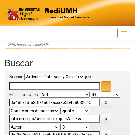
Skip
UMH: Repositorio RediUMH
navigation
Buscar
Buscar:
por
Filtros actuales: