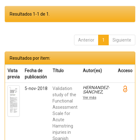
Resultados 1-1 de 1.
Anterior
1
Siguiente
Resultados por ítem:
Vista
Fecha de
Título
Autor(es)
Acceso
previa
publicación
HERNANDEZ-
5-nov-2018
Validation
SANCHEZ,
study of the
SERGIO;
Ver más
Korakakis,
Functional
Vasileios;
Assessment
Malliaropoulos,
Scale for
Nikos; Moreno
Pérez, Víctor
Acute
Hamstring
injuries in
Spanish